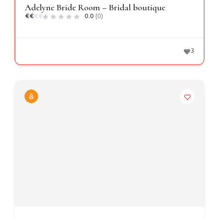
Adelyne Bride Room – Bridal boutique
€
€
€
€
0.0
(0)
3